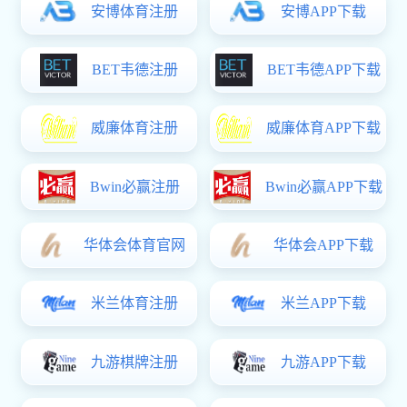
卡西利亚斯档案：战术适应的转换进攻快速
当足球的时针拨回2010年南非的约翰内斯堡，那个
被罗本单刀赴会的瞬间，全世界都屏住了呼吸...
2026-08-07
沙尔克04对阵多特蒙德，回防时的中路优先