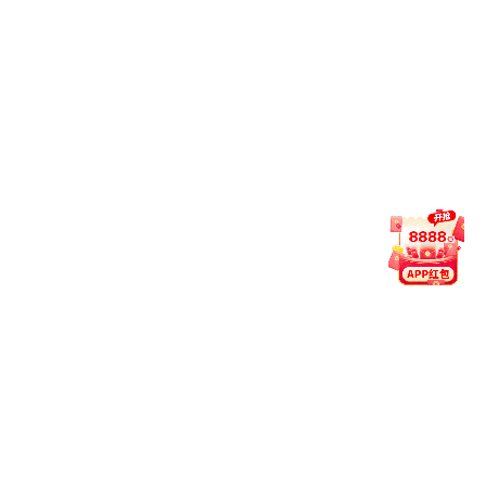
2026-07-23
欧冠杜埃面对卡拉巴赫背身拿球后的快速
在欧冠联赛的高强度对抗中，一个瞬间的技术选择
往往能决定比赛的走...
2026-07-23