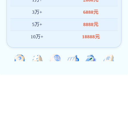
赫塔费对阵埃尔切，逆足侧的终结成关键
当西甲联赛的硝烟在周末再度弥漫，一场看似平凡
却暗藏玄机的对决即将在佩雷斯球场拉开帷...
2026-08-07