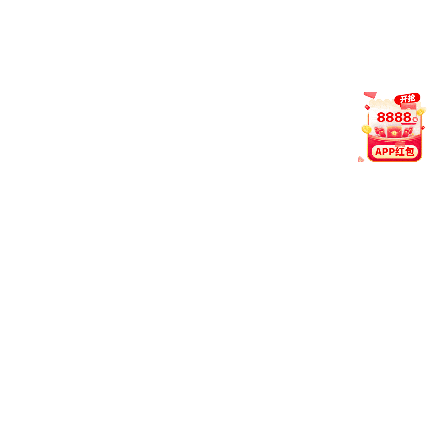
欧冠毕尔巴鄂对阵多特蒙德中场抢断效率
在足球的现代战术博弈中，中场早已不是单纯的传
球过渡区域，而是转化...
2026-07-22
常见问题
阿菲夫面对加拿大防线反
击推进是否关键前场支点