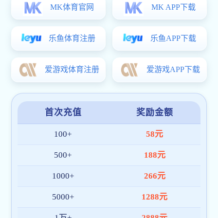
的容错率却也随之降低。面对吉梅内斯这种级别的中
卫，任何一次传球角度的偏差都可能导致进攻终结。
相反，如果让他回撤到中场中圈附近组织，虽然能获
得更多的触球空间，但传球的距离增加，留给乌拉圭
后卫回位补防的时间也更充裕，直塞的突然性和穿透
力便会大打折扣。首发悬念的答案，直接决定了坎诺
在这场攻防演练中的初始姿态。
从心理层面分析，坎诺今天的比赛状态同样至关重
要。世界杯淘汰赛阶段，每一脚传球都背负着国家荣
誉的重压。他需要在电光火石间做出最合理的决策，
而非单纯追求“华丽一击”。乌拉圭球员的防守经验极
其丰富，他们擅长用凶狠的犯规或精准的卡位来打断
对手的比赛节奏。如果他们意识到坎诺是球队的进攻
核心，那么针对他的“砍杀战术”很可能从第一分钟就