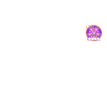
欧冠杜埃面对卡拉巴赫背身拿球后的快速
在欧冠联赛的高强度对抗中，一个瞬间的技术选择
往往能决定比赛的走...
2026-07-23