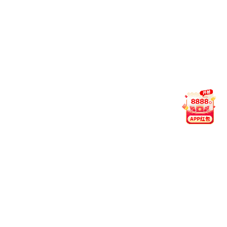
当世界杯的聚光灯扫过海地与摩洛哥这场看似实力
悬殊的对决时，一个...
2026-07-22
欧冠毕尔巴鄂对阵多特蒙德中场抢断效率
在足球的现代战术博弈中，中场早已不是单纯的传
球过渡区域，而是转化...
2026-07-22