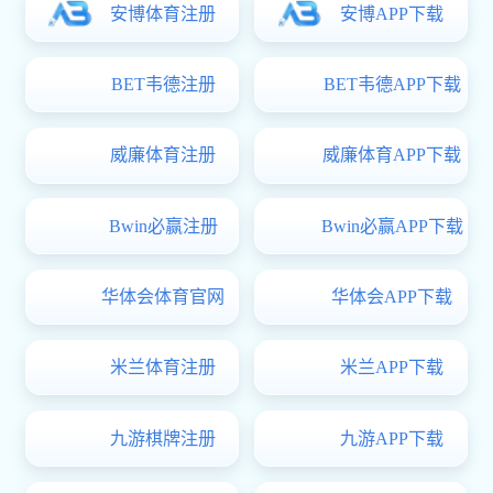
一迟疑，直接导致海地防线完成了收缩，射门角度也
从大开变为了细缝。从对位观察的视角来看，这恰恰
是奥纳希需要突破的心理瓶颈。
为了更深入地剖析这一现象，我们不妨调出比赛第
23分钟的具体画面。当时海地防线因一次角球防守
后的混乱，出现了短暂的失位。奥纳希在点球点附近
接应队友的头球摆渡，身前仅有对方后腰一名防守球
员在仓促堵截。几乎没有调整的时间，皮球弹地后高
度理想。但令人诧异的是，奥纳希没有选择果断的凌
空抽射，而是试图用胸口停球来稳住节奏。这种技术
选择虽然力求稳妥，但在世界杯这种级别的对抗中，
毫秒级的延迟就可能让机会化为乌有。果然，海地队
的协防球员迅速贴上，这次极具威胁的进攻最终以一
次勉强的传球告终。奥纳希的射门选择，在对位观察