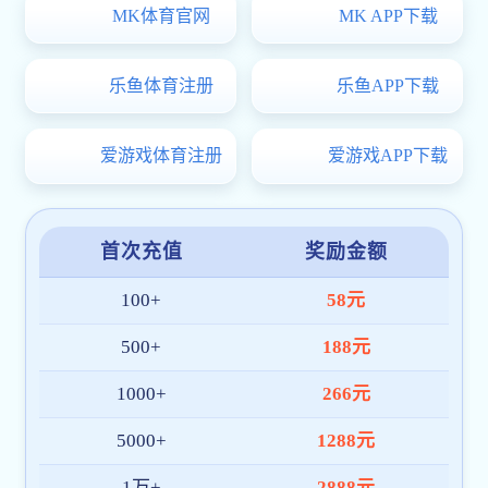
中暴露了他在高压环境下对完美角度的执念，反而忽
视了防守球员的归位速度。
对比另一位顶级前锋在类似场景下的处理方式，奥纳
希显得更为纠结。一名果断的前锋，在闻到机会味道
的瞬间会直接拔脚，甚至不顾自己是否处于绝对平衡
状态。他们相信的是直觉与肌肉记忆。而奥纳希似乎
总在寻求一种“更优解”，这种思维在训练场上是好习
惯，但在瞬息万变的禁区里，却成了拖累。下半场第
68分钟，波兰队左路传中，海地基耶西因判断失误
冒顶，奥纳希再次在后点获得无人盯防的黄金机会。
这一次，他甚至有时间抬头观察了门将的位置。面对
近在咫尺的球门，他选择了一脚推射远角，却被海地
门将化身门线前的闪电，用指尖将球托出横梁。如果