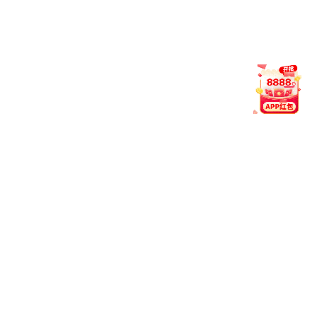
欧冠毕尔巴鄂对阵多特蒙德中场抢断效率
在足球的现代战术博弈中，中场早已不是单纯的传
球过渡区域，而是转化...
2026-07-22
常见问题