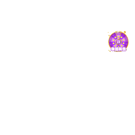
2026-07-23
欧冠杜埃面对卡拉巴赫背身拿球后的快速
在欧冠联赛的高强度对抗中，一个瞬间的技术选择
往往能决定比赛的走...
2026-07-23